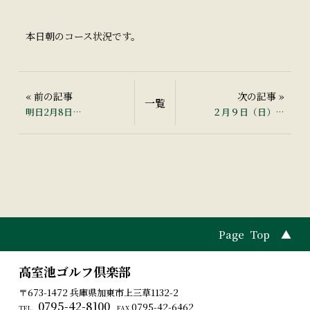
本日朝のコース状況です。
« 前の記事
次の記事 »
一覧
明日2月8日
２月９日（日）の
（土）の営業につ
営業につきまして
きまして
Page Top ▲
高室池ゴルフ倶楽部
〒673-1472 兵庫県加東市上三草1132-2
0795-42-8100
0795-42-6462
FAX.
TEL.